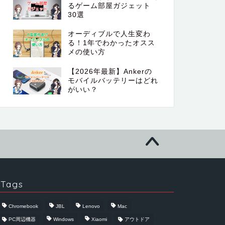
るゲーム部屋ガジェット
30選
オーディブルで人生変わ
る！1年でわかったオスス
メの使い方
【2026年最新】Ankerの
モバイルバッテリーはどれ
がいい？
Tags
Chromebook
JBL
Lenovo
Mac
PC周辺機器
Windows
Xiaomi
アウトドア