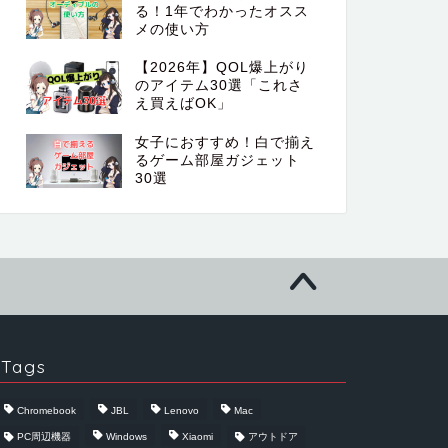
る！1年でわかったオスス
メの使い方
【2026年】QOL爆上がり
のアイテム30選「これさ
え買えばOK」
女子におすすめ！白で揃え
るゲーム部屋ガジェット
30選
Tags
Chromebook
JBL
Lenovo
Mac
PC周辺機器
Windows
Xiaomi
アウトドア