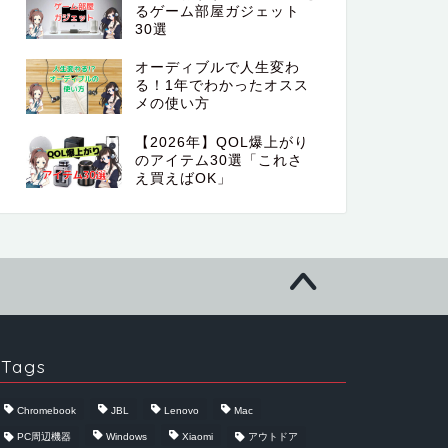
るゲーム部屋ガジェット
30選
オーディブルで人生変わ
る！1年でわかったオスス
メの使い方
【2026年】QOL爆上がり
のアイテム30選「これさ
え買えばOK」
Tags
Chromebook
JBL
Lenovo
Mac
PC周辺機器
Windows
Xiaomi
アウトドア