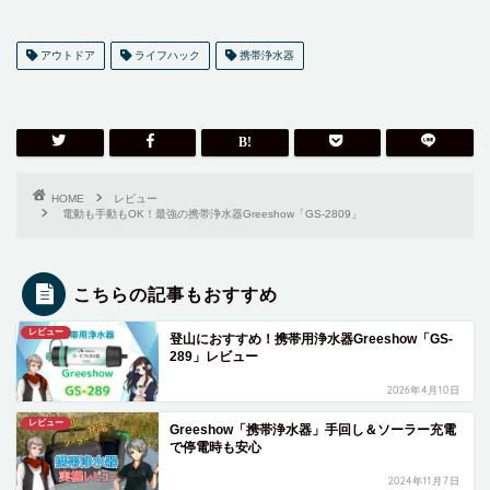
アウトドア
ライフハック
携帯浄水器
HOME
レビュー
電動も手動もOK！最強の携帯浄水器Greeshow「GS-2809」
こちらの記事もおすすめ
レビュー
登山におすすめ！携帯用浄水器Greeshow「GS-
289」レビュー
2026年4月10日
レビュー
Greeshow「携帯浄水器」手回し＆ソーラー充電
で停電時も安心
2024年11月7日