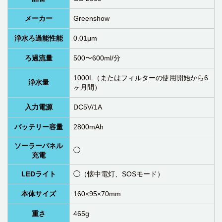
メーカー
Greenshow
浄水ろ過能性能
0.01μm
ろ過流量
500〜600ml/分
1000L（またはフィルターの使用開始から6
浄水量
ヶ月間）
入力電源
DC5V/1A
バッテリー容量
2800mAh
ソーラーパネル
◯
充電
LEDライト
◯（懐中電灯、SOSモード）
本体サイズ
160×95×70mm
重さ
465g