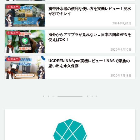
レビュー
携帯浄水器の便利な使い方を実機レビュー！泥水
が秒でキレイ
2024年8月1日
レビュー
海外からアマプラが見れない→日本の国産VPNを
使えばOK！
2025年9月10日
レビュー
UGREEN NASync実機レビュー！NASで家族の
思い出を永久保存
2025年7月18日