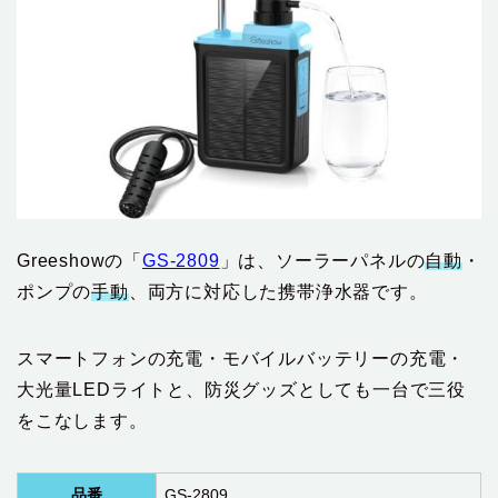
Greeshowの「
GS-2809
」は、ソーラーパネルの
自動
・
ポンプの
手動
、両方に対応した携帯浄水器です。
スマートフォンの充電・モバイルバッテリーの充電・
大光量LEDライトと、防災グッズとしても一台で三役
をこなします。
品番
GS-2809