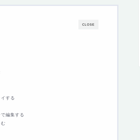
CLOSE
示
レイする
ンで編集する
しむ