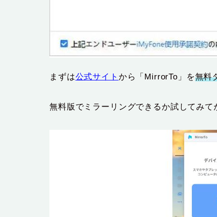
まずは
公式サイト
から「MirrorTo」を
無料
無料版でミラーリングできるか試してみて