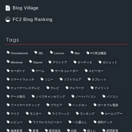
Blog Village
FC2 Blog Ranking
Tags
Chromebook
JBL
Lenovo
Mac
PC周辺機器
Windows
Xiaomi
アウトドア
オーディオ
ガジェット
キーボード
ゲーム
サーキュレーター
スピーカー
スマートウォッチ
ソニー
ソフトウェア
タブレット
チューナーレステレビ
テレビ
テレワーク
デメリット
データ復元
ノイズキャンセリング
ノートパソコン
パソコン
ファイヤースティック
ブラビア
ヘッドホン
ポータブル電源
マイク
モニター
ライフハック
ランキング
ルームツアー
レビュー
ワイヤレススピーカー
一人暮らし
便利グッズ
健康家電
家電
暖房器具
比較
筋トレ
調理家電