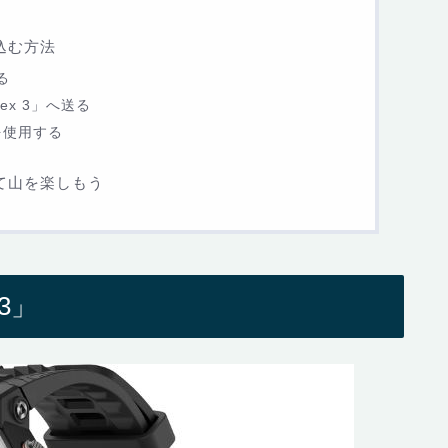
込む方法
る
Rex 3」へ送る
を使用する
心して山を楽しもう
 3」