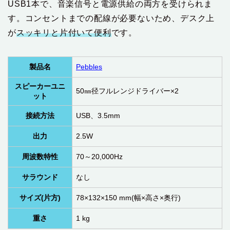
USB1本で、音楽信号と電源供給の両方を受けられま
す。コンセントまでの配線が必要ないため、デスク上
が
スッキリと片付いて便利
です。
製品名
Pebbles
スピーカーユニ
50㎜径フルレンジドライバー×2
ット
接続方法
USB、3.5mm
出力
2.5W
周波数特性
70～20,000Hz
サラウンド
なし
サイズ(片方)
78×132×150 mm(幅×高さ×奥行)
重さ
1 kg