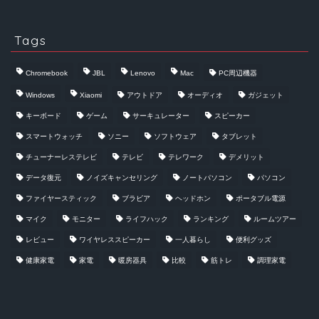
Tags
Chromebook
JBL
Lenovo
Mac
PC周辺機器
Windows
Xiaomi
アウトドア
オーディオ
ガジェット
キーボード
ゲーム
サーキュレーター
スピーカー
スマートウォッチ
ソニー
ソフトウェア
タブレット
チューナーレステレビ
テレビ
テレワーク
デメリット
データ復元
ノイズキャンセリング
ノートパソコン
パソコン
ファイヤースティック
ブラビア
ヘッドホン
ポータブル電源
マイク
モニター
ライフハック
ランキング
ルームツアー
レビュー
ワイヤレススピーカー
一人暮らし
便利グッズ
健康家電
家電
暖房器具
比較
筋トレ
調理家電