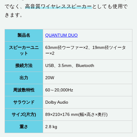
でなく、
高音質ワイヤレススピーカー
としても使用で
きます。
製品名
QUANTUM DUO
スピーカーユニ
63mm径ウーファー×2、19mm径ツイータ
ット
ー×2
接続方法
USB、3.5mm、Bluetooth
出力
20W
周波数特性
60～20,000Hz
サラウンド
Dolby Audio
サイズ(片方)
89×210×176 mm(幅×高さ×奥行)
重さ
2.8 kg