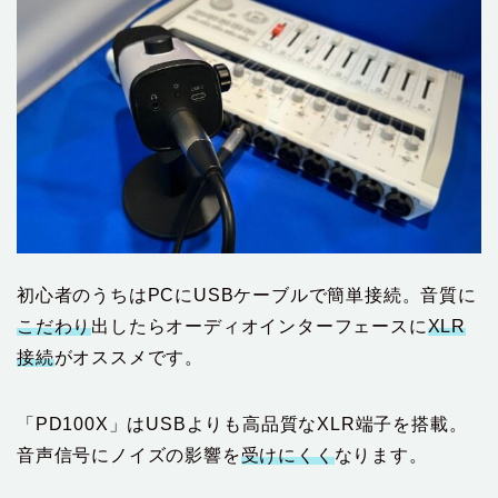
初心者のうちはPCにUSBケーブルで簡単接続。音質に
こだわり
出したらオーディオインターフェースに
XLR
接続
がオススメです。
「PD100X」はUSBよりも高品質なXLR端子を搭載。
音声信号にノイズの影響を
受けにくく
なります。