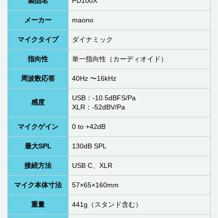
製品名
PD100X
メーカー
maono
マイクタイプ
ダイナミック
指向性
単一指向性（カーディオイド）
周波数応答
40Hz 〜16kHz
USB：-10.5dBFS/Pa
感度
XLR：-52dBV/Pa
マイクゲイン
0 to +42dB
最大SPL
130dB SPL
接続方法
USB C、XLR
マイク本体寸法
57×65×160mm
重量
441g（スタンド含む）