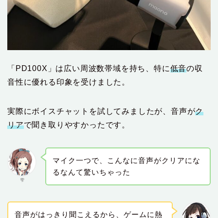
「PD100X」は広い周波数帯域を持ち、特に
低音
の収
音性に優れる印象を受けました。
実際にボイスチャットを試してみましたが、音声が
ク
リア
で聞き取りやすかったです。
マイク一つで、こんなに音声がクリアにな
るなんて驚いちゃった
雫
音声がはっきり聞こえるから、ゲームに熱