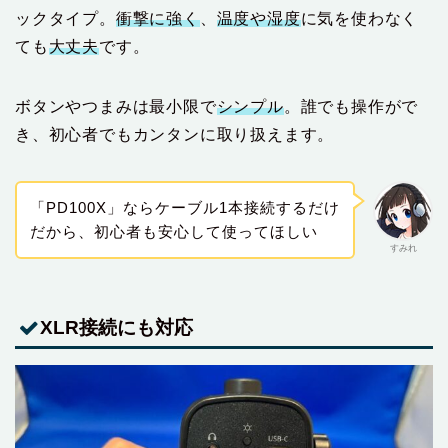
ックタイプ。
衝撃に強く
、
温度や湿度
に気を使わなく
ても
大丈夫
です。
ボタンやつまみは最小限で
シンプル
。誰でも操作がで
き、初心者でもカンタンに取り扱えます。
「PD100X」ならケーブル1本接続するだけ
だから、初心者も安心して使ってほしい
すみれ
XLR接続にも対応