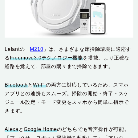
Lefantの「
M210
」は、さまざまな床掃除環境に適応す
る
Freemove3.0テクノロジー機能
を搭載。より正確な
経路を覚えて、部屋の隅々まで掃除できます。
Bluetooth
と
Wi-Fi
の両方に対応しているため、スマホ
アプリとの連携もスムーズ。掃除の開始・終了・スケ
ジュール設定・モード変更をスマホから簡単に指示で
きます。
Alexa
と
Google Home
のどちらでも音声操作が可能。
「アレクサ、ロボット掃除機を起動して」「アレク