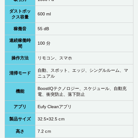
ダストボッ
600 ml
クス容量
稼働音
55 dB
連続稼働時
100 分
間
操作方法
リモコン、スマホ
自動、スポット、エッジ、シングルルーム、マ
清掃モード
ニュアル
BoostIQテクノロジー、スケジュール、自動充
機能
電、衝突防止、落下防止
アプリ
Eufy Cleanアプリ
製品サイズ
32.5×32.5 cｍ
高さ‎
7.2 cｍ