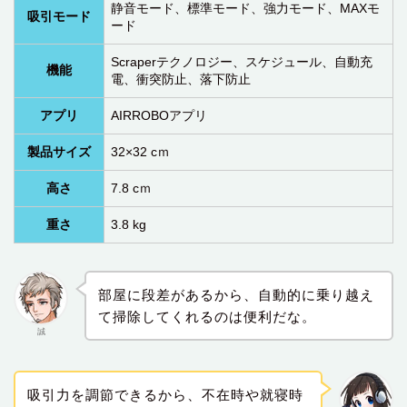
静音モード、標準モード、強力モード、MAXモ
吸引モード
ード
Scraperテクノロジー、スケジュール、自動充
機能
電、衝突防止、落下防止
アプリ
AIRROBOアプリ
製品サイズ
32×32 cｍ
高さ
7.8 cｍ
重さ
3.8 kg
部屋に段差があるから、自動的に乗り越え
て掃除してくれるのは便利だな。
誠
吸引力を調節できるから、不在時や就寝時