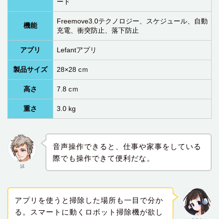
ード
Freemove3.0テクノロジー、スケジュール、自動
機能
充電、衝突防止、落下防止
アプリ
Lefantアプリ
製品サイズ
28×28 cｍ
高さ‎
7.8 cｍ
重さ
3.0 kg
音声操作できると、仕事や家事をしている
際でも操作できて便利だな。
誠
アプリを使うと掃除した場所も一目で分か
る。スマートに動くロボット掃除機が欲し