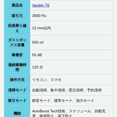
製品名
Vactidy T6
吸引力
3000 Pa
段差乗り越
12 mm以内
え
ダストボッ
500 ml
クス容量
稼働音
55 dB
連続稼働時
120 分
間
操作方法
リモコン、スマホ
清掃モード
自動清掃
、
集中清掃
、
壁沿清掃
、
予約清掃
吸引モード
静音モード、標準モード、強力モード
AutoBoost Tech技術、スケジュール、自動充
機能
電、衝突防止、落下防止