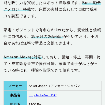
能な吸引力を実現したロボット掃除機です。
BoostIQテ
クノロジー搭載
で、床面の素材に合わせて自動で吸引
力を調整できます。
家電・ガジェットで有名なAnkerだから、安全性と信頼
性に自信あり。
18ヶ月の製品保証
が付いており、不具
合があれば無料で新品と交換できます。
Amazon Alexaに対応
しており、開始・停止・再開・終
了・充電等を音声で操作可能。家事で両手がふさがっ
ている時にも、掃除を指示できて便利です。
メーカー
Anker Japan（アンカー・ジャパン）
製品名
Eufy RoboVac 15C
吸引力
1300 Pa