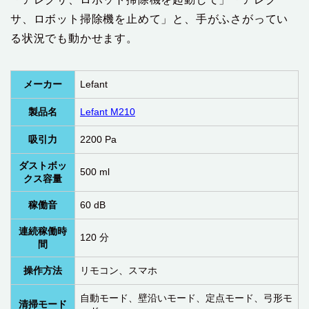
サ、ロボット掃除機を止めて」と、手がふさがってい
る状況でも動かせます。
メーカー
Lefant
製品名
Lefant M210
吸引力
2200 Pa
ダストボッ
500 ml
クス容量
稼働音
60 dB
連続稼働時
120 分
間
操作方法
リモコン、スマホ
自動モード、壁沿いモード、定点モード、弓形モ
清掃モード