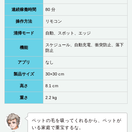
連続稼働時間
80 分
操作方法
リモコン
清掃モード
自動、スポット、エッジ
スケジュール、自動充電、衝突防止、落下
機能
防止
アプリ
なし
製品サイズ
30×30 cｍ
高さ‎
8.1 cｍ
重さ
2.2 kg
ペットの毛を吸ってくれるから、ペットが
いる家庭で重宝するな。