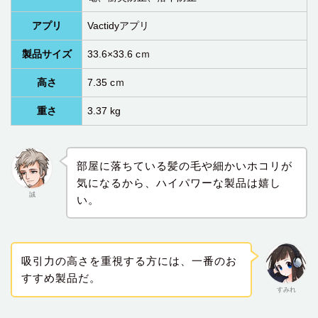
アプリ
Vactidyアプリ
製品サイズ
33.6×33.6 cｍ
高さ‎
7.35 cｍ
重さ
3.37 kg
部屋に落ちている髪の毛や細かいホコリが
気になるから、ハイパワーな製品は嬉し
誠
い。
吸引力の高さを重視する方には、一番のお
すすめ製品だ。
すみれ