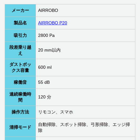
メーカー
AIRROBO
製品名
AIRROBO P20
吸引力
2800 Pa
段差乗り越
20 mm以内
え
ダストボッ
600 ml
クス容量
稼働音
55 dB
連続稼働時
120 分
間
操作方法
リモコン、スマホ
自動掃除、スポット掃除、弓形掃除、エッジ掃
清掃モード
除