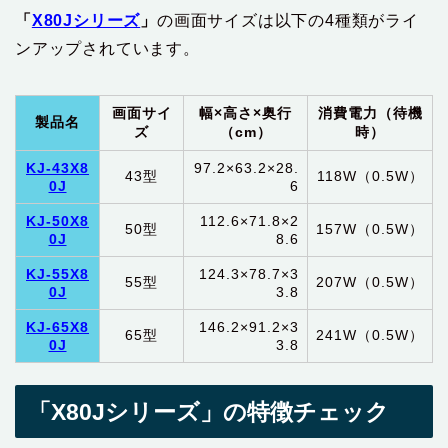
「
X80Jシリーズ
」
の画面サイズは以下の4種類がライ
ンアップされています。
画面サイ
幅×高さ×奥行
消費電力（待機
製品名
ズ
（cm）
時）
KJ-43X8
97.2×63.2×28.
43型
118W（0.5W）
0J
6
KJ-50X8
112.6×71.8×2
50型
157W（0.5W）
0J
8.6
KJ-55X8
124.3×78.7×3
55型
207W（0.5W）
0J
3.8
KJ-65X8
146.2×91.2×3
65型
241W（0.5W）
0J
3.8
「X80Jシリーズ」の特徴チェック