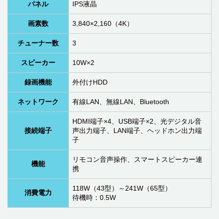
パネル
IPS液晶
画素数
3,840×2,160（4K）
チューナー数
3
スピーカー
10W×2
録画機能
外付けHDD
ネットワーク
有線LAN、無線LAN、Bluetooth
HDMI端子×4、USB端子×2、光デジタル音
接続端子
声出力端子、LAN端子、ヘッドホン出力端
子
リモコン音声操作、スマートスピーカー連
機能
携
118W（43型）～241W（65型）
消費電力
待機時：0.5W