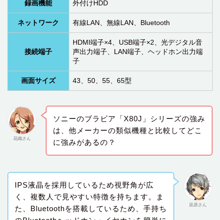
録画機能
外付けHDD
ネットワーク
有線LAN、無線LAN、Bluetooth
HDMI端子×4、USB端子×2、光デジタル音
接続端子
声出力端子、LAN端子、ヘッドホン出力端
子
画面サイズ
43、50、55、65型
ソニーのブラビア「X80J」シリーズの強み
は、他メーカーの類似機種と比較してどこ
花織さん
に強みがあるの？
IPS液晶を採用しているため視野角が広
く、複数人で見やすい特徴を持ちます。ま
凪原さん
た、Bluetoothを搭載しているため、手持ち