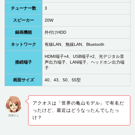
チューナー数
3
スピーカー
20W
録画機能
外付けHDD
ネットワーク
有線LAN、無線LAN、Bluetooth
HDMI端子×4、USB端子×2、光デジタル音
接続端子
声出力端子、LAN端子、ヘッドホン出力端
子
画面サイズ
40、43、50、55型
アクオスは「世界の亀山モデル」で有名だ
ったけど、最近はどうなったんでしたっ
花織さん
け？