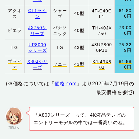
アクオ
CL1ライ
シャー
61,80
4T-C40C
40型
0円
ス
ン
プ
L1
JX750シ
パナソ
73,00
TH-40JX
ビエラ
40型
0円
リーズ
ニック
750
UP8000
43UP800
75,32
LG
LG
43型
シリーズ
0PJB
9円
ブラビ
X80Jシリ
81,88
KJ-43X8
ソニー
43型
0円
ア
ーズ
0J
(※価格については「
価格.com
」より2021年7月19日の
最安価格を参照)
「X80Jシリーズ」って、4K液晶テレビの
エントリーモデルの中では一番高いのね。
花織さん