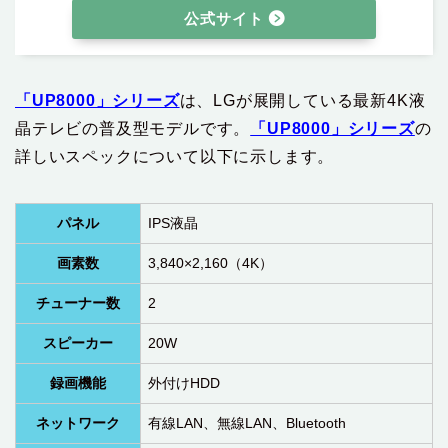
公式サイト
「UP8000」シリーズ
は、LGが展開している最新4K液
晶テレビの普及型モデルです。
「UP8000」シリーズ
の
詳しいスペックについて以下に示します。
パネル
IPS液晶
画素数
3,840×2,160（4K）
チューナー数
2
スピーカー
20W
録画機能
外付けHDD
ネットワーク
有線LAN、無線LAN、Bluetooth