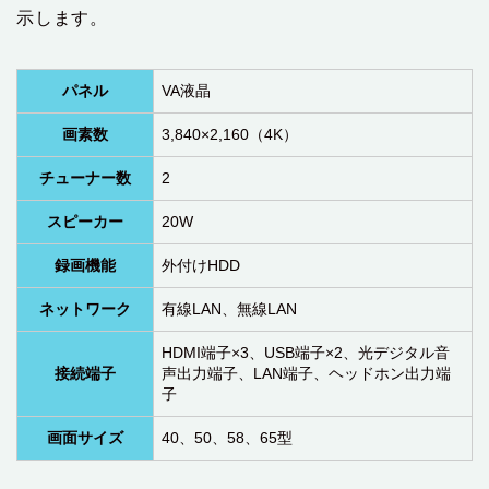
示します。
パネル
VA液晶
画素数
3,840×2,160（4K）
チューナー数
2
スピーカー
20W
録画機能
外付けHDD
ネットワーク
有線LAN、無線LAN
HDMI端子×3、USB端子×2、光デジタル音
接続端子
声出力端子、LAN端子、ヘッドホン出力端
子
画面サイズ
40、50、58、65型