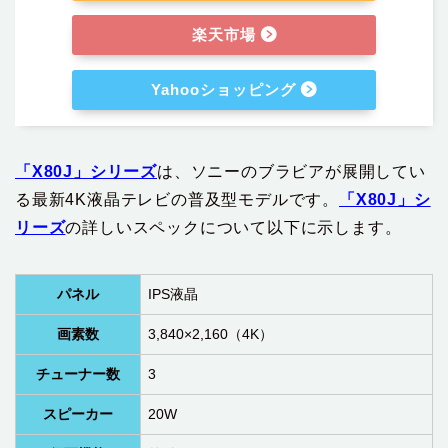
楽天市場
Yahooショッピング
「X80J」シリーズ
は、ソニーのブラビアが展開してい
る最新4K液晶テレビの普及型モデルです。
「X80J」シ
リーズ
の詳しいスペックについて以下に示します。
パネル
IPS液晶
画素数
3,840×2,160（4K）
チューナー数
3
スピーカー
20W