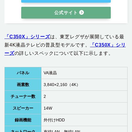
公式サイト
「C350X」シリーズ
は、東芝レグザが展開している最
新4K液晶テレビの普及型モデルです。
「C350X」シリ
ーズ
の詳しいスペックについて以下に示します。
パネル
VA液晶
画素数
3,840×2,160（4K）
チューナー数
2
スピーカー
14W
録画機能
外付けHDD
ネットワーク
有線LAN、無線LAN