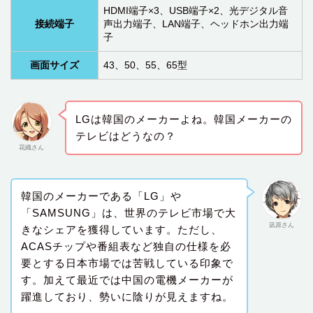
HDMI端子×3、USB端子×2、光デジタル音
接続端子
声出力端子、LAN端子、ヘッドホン出力端
子
画面サイズ
43、50、55、65型
LGは韓国のメーカーよね。韓国メーカーの
テレビはどうなの？
花織さん
韓国のメーカーである「LG」や
「SAMSUNG」は、世界のテレビ市場で大
凪原さん
きなシェアを獲得しています。ただし、
ACASチップや番組表など独自の仕様を必
要とする日本市場では苦戦している印象で
す。加えて最近では中国の電機メーカーが
躍進しており、勢いに陰りが見えますね。