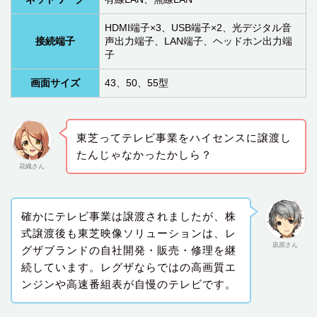
HDMI端子×3、USB端子×2、光デジタル音
接続端子
声出力端子、LAN端子、ヘッドホン出力端
子
画面サイズ
43、50、55型
東芝ってテレビ事業をハイセンスに譲渡し
たんじゃなかったかしら？
花織さん
確かにテレビ事業は譲渡されましたが、株
式譲渡後も東芝映像ソリューションは、レ
凪原さん
グザブランドの自社開発・販売・修理を継
続しています。レグザならではの高画質エ
ンジンや高速番組表が自慢のテレビです。