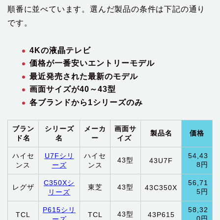
順番に並べています。選んだ製品の条件は下記の通り
です。
4Kの液晶テレビ
価格が一番安いエントリーモデル
最近発売された最新のモデル
画面サイズが40～43型
各ブランドから1シリーズのみ
ブラン
シリーズ
メーカ
画面サ
製品名
価格
ド名
名
ー
イズ
ハイセ
U7Fシリ
ハイセ
54,43
43型
43U7F
8円
ンス
ーズ
ンス
C350Xシ
56,71
レグザ
東芝
43型
43C350X
5円
リーズ
P615シリ
58,32
43型
TCL
TCL
43P615
0円
ーズ