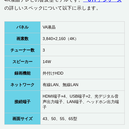
の詳しいスペックについて以下に示します。
パネル
VA液晶
画素数
3,840×2,160（4K）
チューナー数
3
スピーカー
14W
録画機能
外付けHDD
ネットワーク
有線LAN、無線LAN
HDMI端子×4、USB端子×2、光デジタル音
接続端子
声出力端子、LAN端子、ヘッドホン出力端
子
画面サイズ
43、50、55、65型