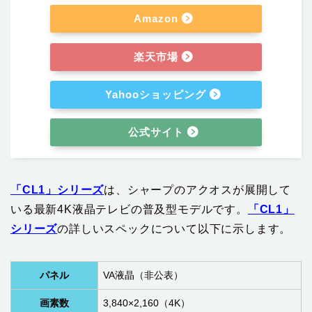
Amazon
楽天市場
Yahooショッピング
公式サイト
「CL1」シリーズ
は、シャープのアクオスが展開して
いる最新4K液晶テレビの普及型モデルです。
「CL1」
シリーズ
の詳しいスペックについて以下に示します。
パネル
VA液晶（非公表）
画素数
3,840×2,160（4K）