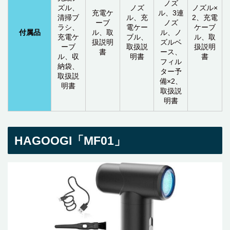
ノズ
ズル、
ノズ
ノズル×
充電ケ
ル、3連
清掃ブ
ル、充
2、充電
ーブ
ノズ
ラシ、
電ケー
ケーブ
付属品
ル、取
ル、ノ
充電ケ
ブル、
ル、取
扱説明
ズルベ
ーブ
取扱説
扱説明
書
ース、
ル、収
明書
書
フィル
納袋、
ター予
取扱説
備×2、
明書
取扱説
明書
HAGOOGI「MF01」