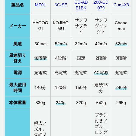
CD-AD
200-CD
製品名
MF01
6C-SE
Cuni-X3
E1BK
079
サンワ
サンワ
HAGOO
KOJIHO
Chono
メーカー
サプラ
ダイレ
GI
MU
mai
イ
クト
風速
30m/s
52m/s
32m/s
42m/s
52m/s
風速切り
無段階
4段階
固定
2段階
3段階
替え
電源
充電式
充電式
充電式
AC電源
充電式
最大使用
連続15
140分
120分
150分
240分
時間
分
本体重量
330g
240g
320g
642g
295g
ブラシ
付きノ
幅広ノ
ズル、
ズル、
ロング
先細ノ