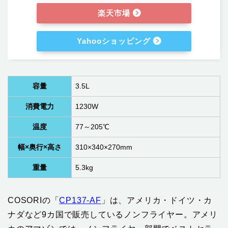
楽天市場
Yahooショッピング
容量
‎3.5L
消費電力
1230W
温度
77～205℃
幅×奥行×高さ
310×340×270mm
重量
5.3kg
COSORIの「
CP137-AF
」‎は、アメリカ・ドイツ・カ
ナダなど9カ国で販売しているノンフライヤー。アメリ