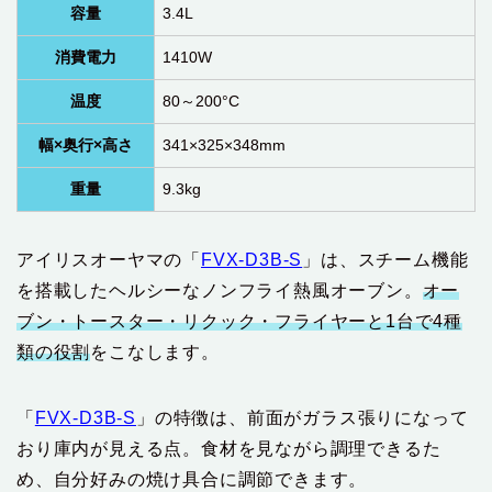
容量
‎3.4L
消費電力
1410W
温度
80～200°C
幅×奥行×高さ
341×325×348mm
重量
‎9.3kg
アイリスオーヤマの「
FVX-D3B-S
」は、スチーム機能
を搭載したヘルシーなノンフライ熱風オーブン。
オー
ブン・トースター・リクック・フライヤーと1台で4種
類の役割
をこなします。
「
FVX-D3B-S
」の特徴は、前面がガラス張りになって
おり庫内が見える点。食材を見ながら調理できるた
め、自分好みの焼け具合に調節できます。