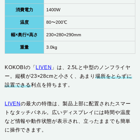
消費電力
1400W
温度
80〜200℃
幅×奥行×高さ
230×280×290mm
重量
3.0kg
KOKOBIの「
LIVEN
」は、2.5Lと中型のノンフライヤ
ー。縦横が23×28cmと小さく、あまり
場所をとらずに
設置できる
利点を持ちます。
LIVEN
の最大の特徴は、製品上部に配置されたスマー
トなタッチパネル。広いディスプレイには時間や温度
など情報や動作状態が表示され、立ったままでも簡単
に操作できます。