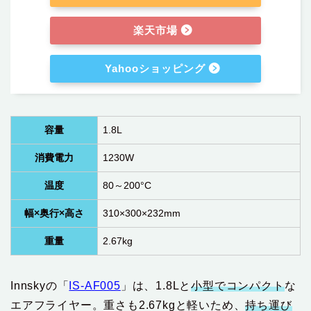
楽天市場
Yahooショッピング
容量
‎1.8L
消費電力
‎1230W
温度
80～200°C
幅×奥行×高さ
310×300×232mm
重量
‎2.67kg
Innskyの「
IS-AF005
」は、1.8Lと
小型でコンパクト
な
エアフライヤー。重さも2.67kgと軽いため、
持ち運び