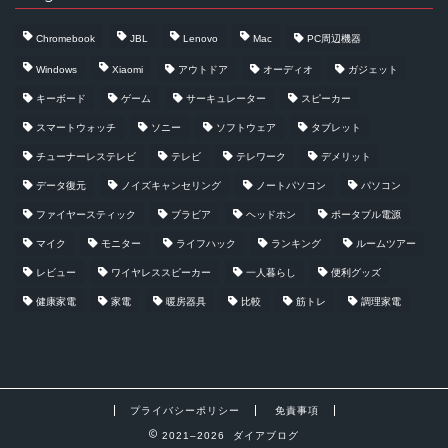
Chromebook
JBL
Lenovo
Mac
PC周辺機器
Windows
Xiaomi
アウトドア
オーディオ
ガジェット
キーボード
ゲーム
サーキュレーター
スピーカー
スマートウォッチ
ソニー
ソフトウェア
タブレット
チューナーレステレビ
テレビ
テレワーク
デメリット
データ復元
ノイズキャンセリング
ノートパソコン
パソコン
ファイヤースティック
ブラビア
ヘッドホン
ポータブル電源
マイク
モニター
ライフハック
ランキング
ルームツアー
レビュー
ワイヤレススピーカー
一人暮らし
便利グッズ
健康家電
家電
暖房器具
比較
筋トレ
調理家電
プライバシーポリシー
免責事項
2021–2026 ダイアブログ