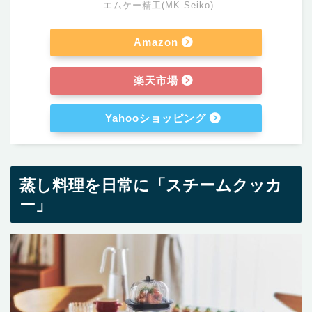
エムケー精工(MK Seiko)
Amazon
楽天市場
Yahooショッピング
蒸し料理を日常に「スチームクッカ
ー」