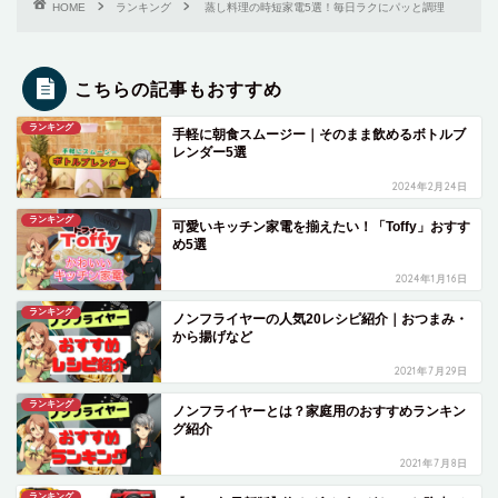
HOME
ランキング
蒸し料理の時短家電5選！毎日ラクにパッと調理
こちらの記事もおすすめ
ランキング
手軽に朝食スムージー｜そのまま飲めるボトルブ
レンダー5選
2024年2月24日
ランキング
可愛いキッチン家電を揃えたい！「Toffy」おすす
め5選
2024年1月16日
ランキング
ノンフライヤーの人気20レシピ紹介｜おつまみ・
から揚げなど
2021年7月29日
ランキング
ノンフライヤーとは？家庭用のおすすめランキン
グ紹介
2021年7月8日
ランキング