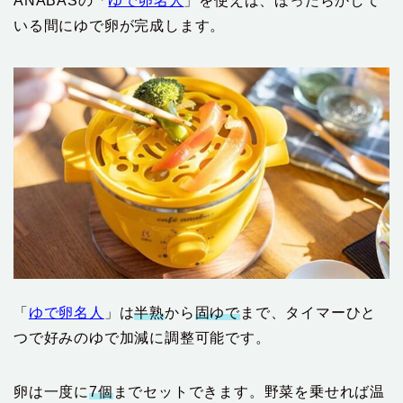
ANABASの「
ゆで卵名人
」を使えば、ほったらかして
いる間にゆで卵が完成します。
「
ゆで卵名人
」は
半熟
から
固ゆで
まで、タイマーひと
つで好みのゆで加減に調整可能です。
卵は一度に
7個
までセットできます。野菜を乗せれば温