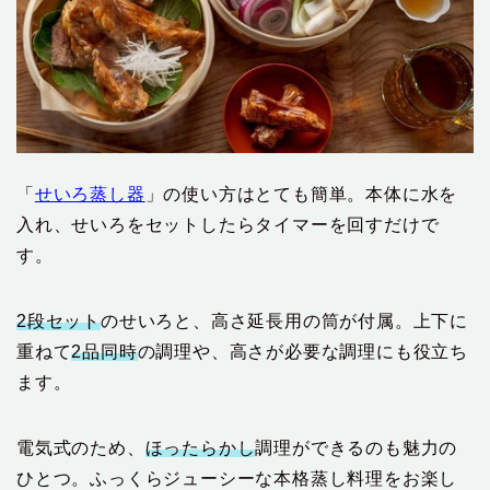
「
せいろ蒸し器
」の使い方はとても簡単。本体に水を
入れ、せいろをセットしたらタイマーを回すだけで
す。
2段セット
のせいろと、高さ延長用の筒が付属。上下に
重ねて
2品同時
の調理や、高さが必要な調理にも役立ち
ます。
電気式のため、
ほったらかし
調理ができるのも魅力の
ひとつ。ふっくらジューシーな本格蒸し料理をお楽し