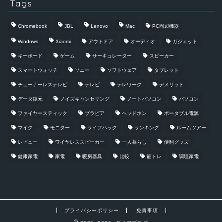
Tags
Chromebook
JBL
Lenovo
Mac
PC周辺機器
Windows
Xiaomi
アウトドア
オーディオ
ガジェット
キーボード
ゲーム
サーキュレーター
スピーカー
スマートウォッチ
ソニー
ソフトウェア
タブレット
チューナーレステレビ
テレビ
テレワーク
デメリット
データ復元
ノイズキャンセリング
ノートパソコン
パソコン
ファイヤースティック
ブラビア
ヘッドホン
ポータブル電源
マイク
モニター
ライフハック
ランキング
ルームツアー
レビュー
ワイヤレススピーカー
一人暮らし
便利グッズ
健康家電
家電
暖房器具
比較
筋トレ
調理家電
プライバシーポリシー
免責事項