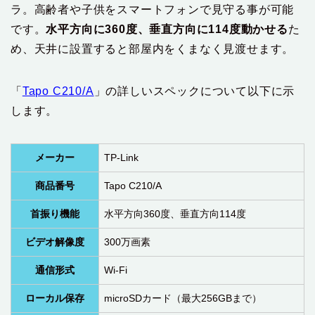
ラ。高齢者や子供をスマートフォンで見守る事が可能
です。
水平方向に360度、垂直方向に114度動かせる
た
め、天井に設置すると部屋内をくまなく見渡せます。
「‎
Tapo C210/A
」の詳しいスペックについて以下に示
します。
メーカー
TP-Link
商品番号
‎Tapo C210/A
首振り機能
水平方向360度、垂直方向114度
ビデオ解像度
300万画素
通信形式
Wi-Fi
ローカル保存
microSDカード（最大256GBまで）