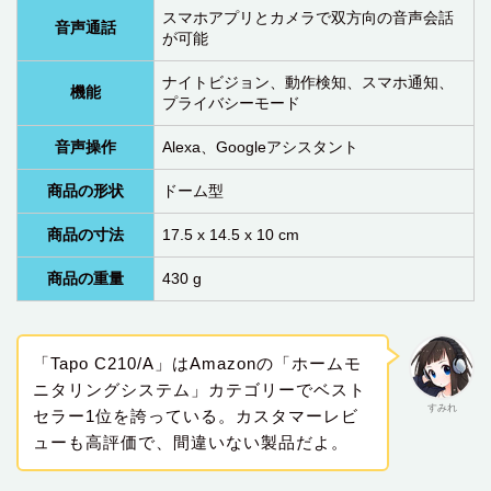
スマホアプリとカメラで双方向の音声会話
音声通話
が可能
ナイトビジョン、動作検知、スマホ通知、
機能
プライバシーモード
音声操作
Alexa、Googleアシスタント
商品の形状
ドーム型
商品の寸法
‎17.5 x 14.5 x 10 cm
商品の重量
430 g
「Tapo C210/A」はAmazonの「ホームモ
ニタリングシステム」カテゴリーでベスト
すみれ
セラー1位を誇っている。カスタマーレビ
ューも高評価で、間違いない製品だよ。