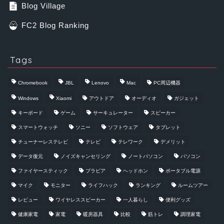
Blog Village
FC2 Blog Ranking
Tags
Chromebook
JBL
Lenovo
Mac
PC周辺機器
Windows
Xiaomi
アウトドア
オーディオ
ガジェット
キーボード
ゲーム
サーキュレーター
スピーカー
スマートウォッチ
ソニー
ソフトウェア
タブレット
チューナーレステレビ
テレビ
テレワーク
デメリット
データ復元
ノイズキャンセリング
ノートパソコン
パソコン
ファイヤースティック
ブラビア
ヘッドホン
ポータブル電源
マイク
モニター
ライフハック
ランキング
ルームツアー
レビュー
ワイヤレススピーカー
一人暮らし
便利グッズ
健康家電
家電
暖房器具
比較
筋トレ
調理家電