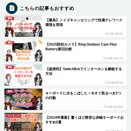
こちらの記事もおすすめ
解説
【最高】ノイズキャンセリングで快適テレワーク
環境を実現
2023年3月5日
解説
【2025防犯カメラ】Ring Outdoor Cam Plus
Battery新旧比較
2025年2月27日
解説
【超便利】SwitchBotでインターホンを解錠する
方法
2024年8月3日
解説
キーボードに水をこぼした！今すぐ取るべき5つ
の行動
2024年2月28日
ランキング
【2024年最新】驚くほど静音な赤軸キーボードお
すすめ5選