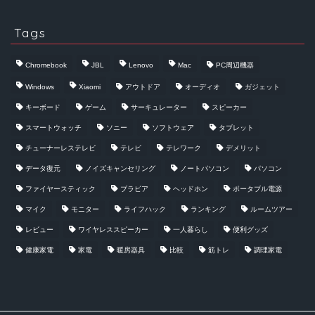
Tags
Chromebook
JBL
Lenovo
Mac
PC周辺機器
Windows
Xiaomi
アウトドア
オーディオ
ガジェット
キーボード
ゲーム
サーキュレーター
スピーカー
スマートウォッチ
ソニー
ソフトウェア
タブレット
チューナーレステレビ
テレビ
テレワーク
デメリット
データ復元
ノイズキャンセリング
ノートパソコン
パソコン
ファイヤースティック
ブラビア
ヘッドホン
ポータブル電源
マイク
モニター
ライフハック
ランキング
ルームツアー
レビュー
ワイヤレススピーカー
一人暮らし
便利グッズ
健康家電
家電
暖房器具
比較
筋トレ
調理家電