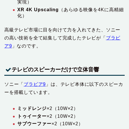
実現）
XR 4K Upscaling
（あらゆる映像を4Kに高精細
化）
高級テレビ市場に目を向けて力を入れてきた、ソニー
の高い技術を全て結集して完成したテレビが「
ブラビ
ア9
」なのです。
テレビのスピーカーだけで立体音響
ソニー「
ブラビア9
」は、テレビ本体に以下のスピーカ
ーを搭載しています。
ミッドレンジ
×2（10W×2）
トゥイーター
×2（10W×2）
サブウーファー
×2（10W×2）