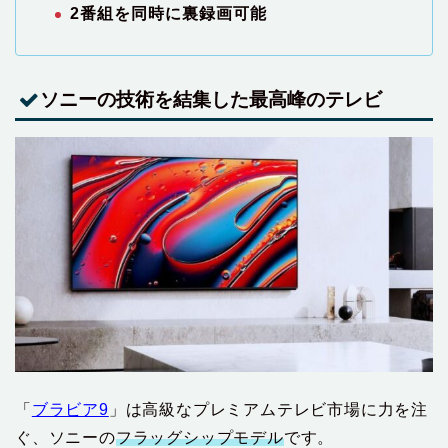
2番組を同時に裏録画可能
ソニーの技術を結集した最高峰のテレビ
「
ブラビア9
」は高級なプレミアムテレビ市場に力を注
ぐ、ソニーの
フラッグシップモデル
です。