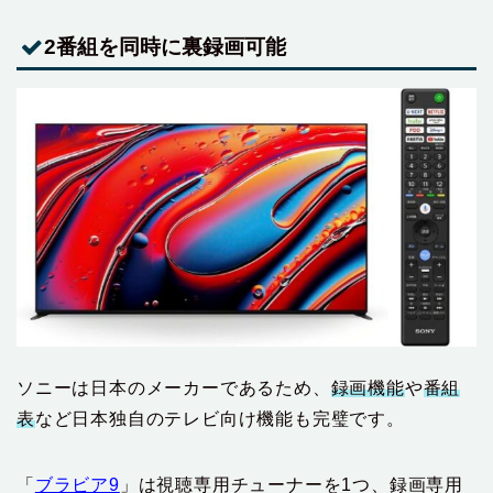
2番組を同時に裏録画可能
ソニーは日本のメーカーであるため、
録画機能
や
番組
表
など日本独自のテレビ向け機能も完璧です。
「
ブラビア9
」は視聴専用チューナーを1つ、録画専用