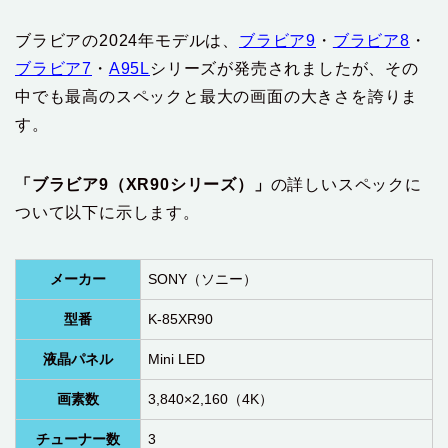
ブラビアの2024年モデルは、
ブラビア9
・
ブラビア8
・
ブラビア7
・
A95L
シリーズが発売されましたが、その
中でも最高のスペックと最大の画面の大きさを誇りま
す。
「ブラビア9（XR90シリーズ）」
の詳しいスペックに
ついて以下に示します。
メーカー
SONY（ソニー）
型番
K-85XR90
液晶パネル
Mini LED
画素数
3,840×2,160（4K）
チューナー数
3