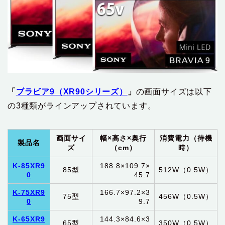
「
ブラビア9（XR90シリーズ）
」
の画面サイズは以下
の3種類がラインアップされています。
画面サイ
幅×高さ×奥行
消費電力（待機
製品名
ズ
（cm）
時）
K-85XR9
188.8×109.7×
85型
512W（0.5W）
0
45.7
K-75XR9
166.7×97.2×3
75型
456W（0.5W）
0
9.7
K-65XR9
144.3×84.6×3
65型
350W（0.5W）