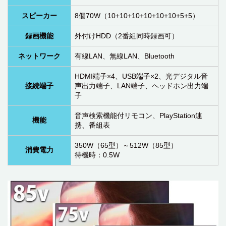
スピーカー
8個70W（10+10+10+10+10+10+5+5）
録画機能
外付けHDD（2番組同時録画可）
ネットワーク
有線LAN、無線LAN、Bluetooth
HDMI端子×4、USB端子×2、光デジタル音
接続端子
声出力端子、LAN端子、ヘッドホン出力端
子
音声検索機能付リモコン、PlayStation連
機能
携、番組表
350W（65型）～512W（85型）
消費電力
待機時：0.5W