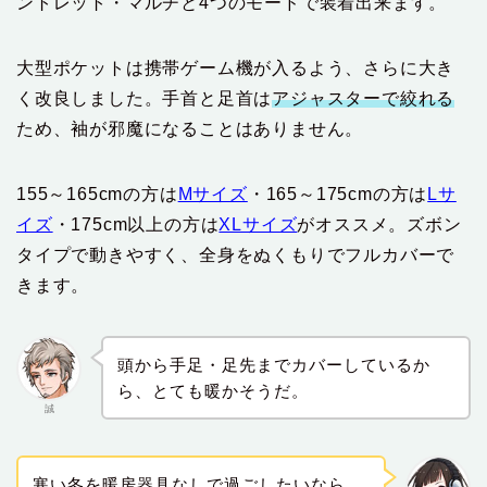
ントレット・マルチと4つのモードで装着出来ます。
大型ポケットは携帯ゲーム機が入るよう、さらに大き
く改良しました。手首と足首は
アジャスターで絞れる
ため、袖が邪魔になることはありません。
155～165cmの方は
Mサイズ
・165～175cmの方は
Lサ
イズ
・175cm以上の方は
XLサイズ
がオススメ。ズボン
タイプで動きやすく、全身をぬくもりでフルカバーで
きます。
頭から手足・足先までカバーしているか
ら、とても暖かそうだ。
誠
寒い冬を暖房器具なしで過ごしたいなら、