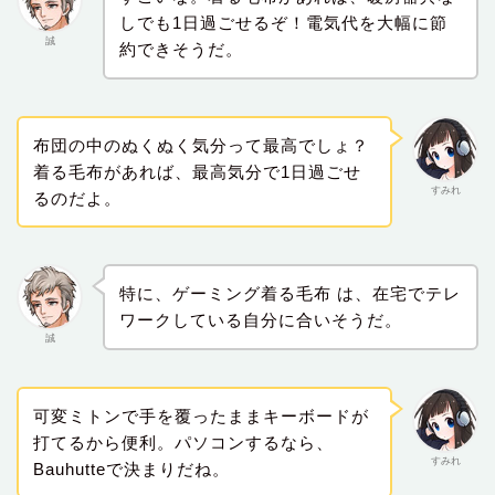
しでも1日過ごせるぞ！電気代を大幅に節
誠
約できそうだ。
布団の中のぬくぬく気分って最高でしょ？
着る毛布があれば、最高気分で1日過ごせ
すみれ
るのだよ。
特に、ゲーミング着る毛布 は、在宅でテレ
ワークしている自分に合いそうだ。
誠
可変ミトンで手を覆ったままキーボードが
打てるから便利。パソコンするなら、
すみれ
Bauhutteで決まりだね。