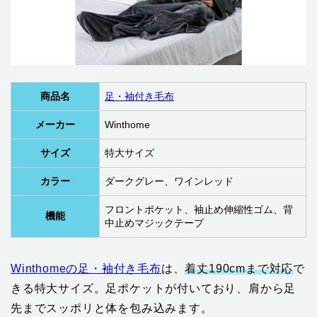
商品名
足・袖付き毛布
メーカー
Winthome
サイズ
特大サイズ
カラー
ダークグレー、ワインレッド
フロントポケット、袖止め伸縮性ゴム、背
機能
中止めマジックテープ
Winthomeの足・袖付き毛布
は、
着丈190cmまで対応
で
きる特大サイズ。足ポケットが付いており、肩から足
先までスッポリと体を包み込みます。