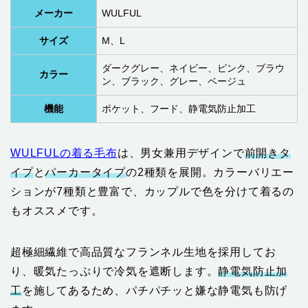
メーカー
WULFUL
サイズ
M、L
ダークグレー、ネイビー、ピンク、ブラウ
カラー
ン、ブラック、グレー、ベージュ
機能
ポケット、フード、静電気防止加工
WULFULの着る毛布
は、男女兼用デザインで
前開きタ
イプ
と
パーカータイプ
の2種類を展開。カラーバリエー
ションが7種類と豊富で、カップルで色を分けて着るの
もオススメです。
超極細繊維で高品質なフランネル生地を採用してお
り、暖気たっぷりで冷気を遮断します。
静電気防止加
工
を施してあるため、パチパチッと嫌な静電気も防げ