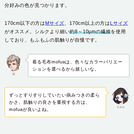
分好みの色が見つかります。
170cm以下の方は
Mサイズ
、170cm以上の方は
Lサイズ
がオススメ。シルクより細い
約8～10μmの繊維
を使用
しており、もふもふの肌触りが自慢です。
着る毛布mofuaは、色々なカラーバリエー
ションを選べるから嬉しいな。
誠
ずっとすりすりしていたい病みつきの柔ら
かさ。肌触りの良さを重視する方は、
すみれ
mofuaが良いよね。