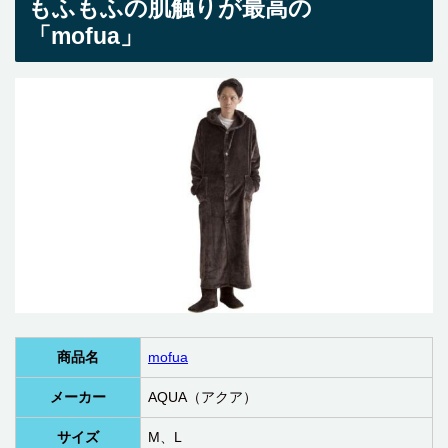
もふもふの肌触りが最高の
「mofua」
商品名
mofua
メーカー
AQUA（アクア）
サイズ
M、L