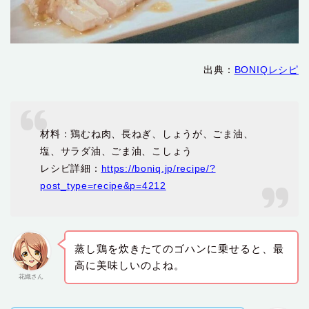
出典：
BONIQレシピ
材料：鶏むね肉、長ねぎ、しょうが、ごま油、
塩、サラダ油、ごま油、こしょう
レシピ詳細：
https://boniq.jp/recipe/?
post_type=recipe&p=4212
蒸し鶏を炊きたてのゴハンに乗せると、最
高に美味しいのよね。
花織さん