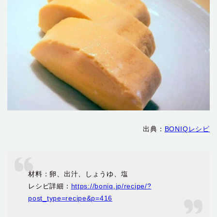
出典：
BONIQレシピ
材料：卵、出汁、しょうゆ、塩
レシピ詳細：
https://boniq.jp/recipe/?
post_type=recipe&p=416