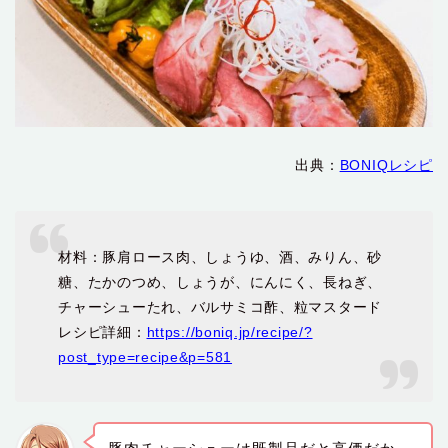
出典：
BONIQレシピ
材料：豚肩ロース肉、しょうゆ、酒、みりん、砂
糖、たかのつめ、しょうが、にんにく、長ねぎ、
チャーシューたれ、バルサミコ酢、粒マスタード
レシピ詳細：
https://boniq.jp/recipe/?
post_type=recipe&p=581