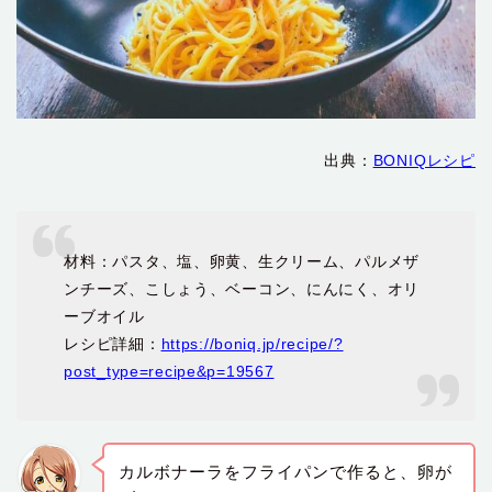
出典：
BONIQレシピ
材料：パスタ、塩、卵黄、生クリーム、パルメザ
ンチーズ、こしょう、ベーコン、にんにく、オリ
ーブオイル
レシピ詳細：
https://boniq.jp/recipe/?
post_type=recipe&p=19567
カルボナーラをフライパンで作ると、卵が