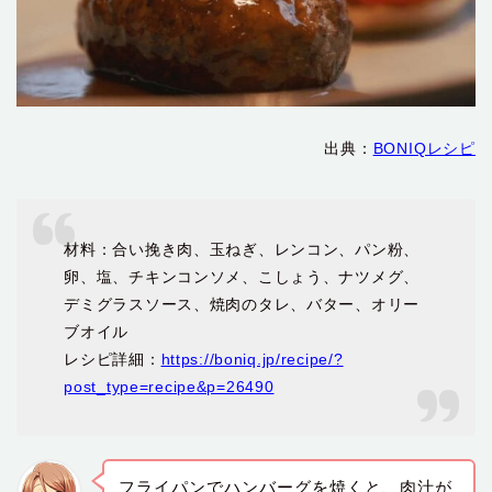
出典：
BONIQレシピ
材料：合い挽き肉、玉ねぎ、レンコン、パン粉、
卵、塩、チキンコンソメ、こしょう、ナツメグ、
デミグラスソース、焼肉のタレ、バター、オリー
ブオイル
レシピ詳細：
https://boniq.jp/recipe/?
post_type=recipe&p=26490
フライパンでハンバーグを焼くと、肉汁が