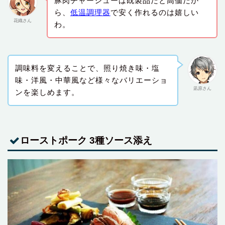
豚肉チャーシューは既製品だと高価だか
ら、
低温調理器
で安く作れるのは嬉しい
花織さん
わ。
調味料を変えることで、照り焼き味・塩
味・洋風・中華風など様々なバリエーショ
凪原さん
ンを楽しめます。
ローストポーク 3種ソース添え