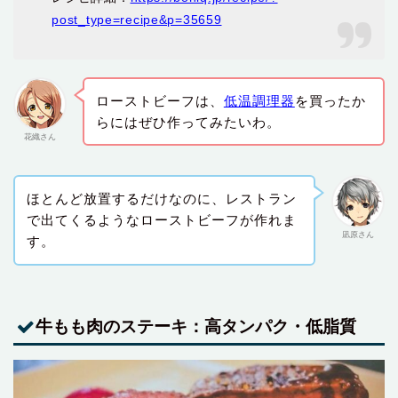
post_type=recipe&p=35659
ローストビーフは、
低温調理器
を買ったか
らにはぜひ作ってみたいわ。
花織さん
ほとんど放置するだけなのに、レストラン
で出てくるようなローストビーフが作れま
凪原さん
す。
牛もも肉のステーキ：高タンパク・低脂質