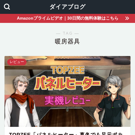
ダイアブログ
Amazonプライムビデオ｜30日間の無料体験はこちら
― TAG ―
暖房器具
レビュー
TOPZEE「パネルヒーター」真冬でも足元ポカ