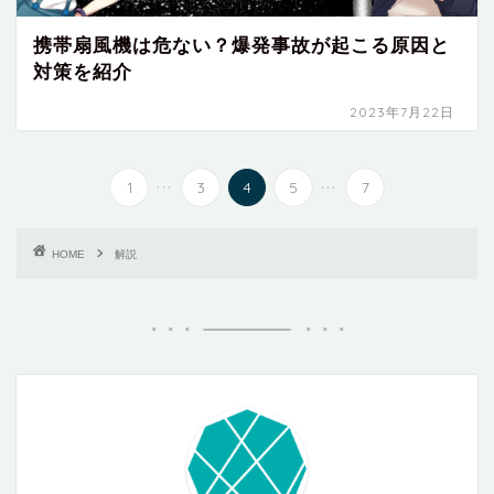
携帯扇風機は危ない？爆発事故が起こる原因と
対策を紹介
2023年7月22日
...
...
1
3
4
5
7
HOME
解説