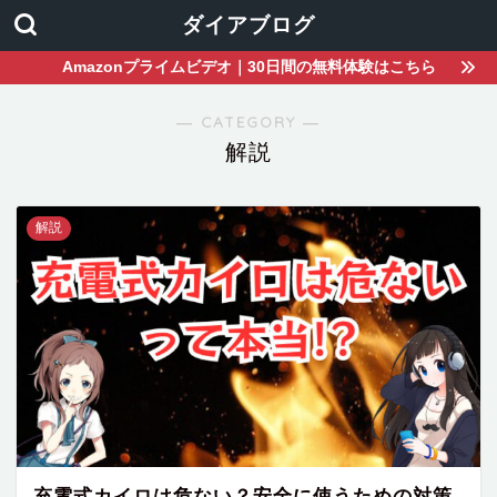
ダイアブログ
Amazonプライムビデオ｜30日間の無料体験はこちら
― CATEGORY ―
解説
解説
充電式カイロは危ない？安全に使うための対策