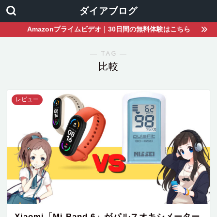
ダイアブログ
Amazonプライムビデオ｜30日間の無料体験はこちら
― TAG ―
比較
レビュー
Xiaomi「Mi Band 6」がパルスオキシメーター