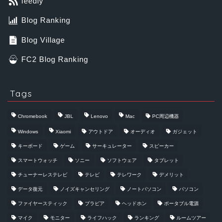
feedly
Blog Ranking
Blog Village
FC2 Blog Ranking
Tags
Chromebook
JBL
Lenovo
Mac
PC周辺機器
Windows
Xiaomi
アウトドア
オーディオ
ガジェット
キーボード
ゲーム
サーキュレーター
スピーカー
スマートウォッチ
ソニー
ソフトウェア
タブレット
チューナーレステレビ
テレビ
テレワーク
デメリット
データ復元
ノイズキャンセリング
ノートパソコン
パソコン
ファイヤースティック
ブラビア
ヘッドホン
ポータブル電源
マイク
モニター
ライフハック
ランキング
ルームツアー